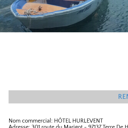
RE
Nom commercial: HÔTEL HURLEVENT
Adresse: 301 route du Marigot - 97137 Terre De H