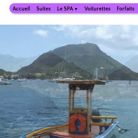
Accueil
Suites
Le SPA
Voiturettes
Forfaits
▼