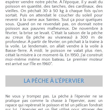
espérer vendre notre pêche. À l'époque, il y avait du
poisson en quantité, des tanches, des cardinaux, des
vieilles. On pêchait 30 à 50 kg à chaque fois qu'on
sortait. Puis on attendait le coucher du soleil pour
revenir à la rame aux Saintes. Tout ça pour quelques
sous. Quand on ne revendait pas, on donnait notre
poisson aux pauvres malheureux. De novembre à
février, la brise se levait. C'était la saison de la pêche
au creux (la pêche au vivaneau) à 300 m de
profondeur. À partir de février, on pêchait à la traine à
la voile. Le lendemain, on allait vendre à la voile à
Basse-Terre. À midi, le poisson ne valait plus rien,
cétait la misère à ce moment-là. En 1950, j'ai construit
moi-même même mon bateau. Le premier moteur
est arrivé sur l'Île en 1960".
LA PÊCHE À L'ÉPERVIER
Ne vous y trompez pas. La pêche à l'épervier ne se
pratique pas comme la chasse à l'épervier, avec un
rapace qui repèrerait le poisson et tel un pélican fondrait
sur lui. L'épervier est un filet utilisé pour attraper des