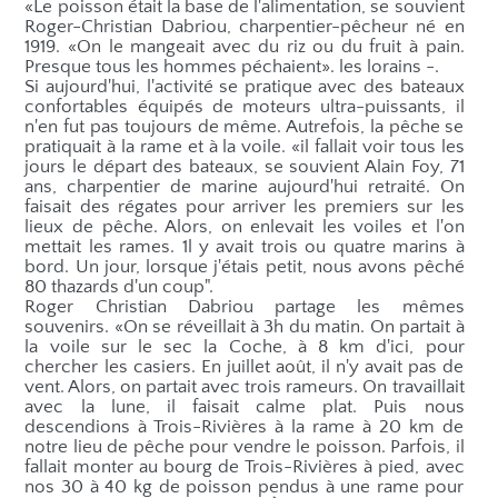
«Le poisson était la base de l'alimentation, se souvient
Roger-Christian Dabriou, charpentier-pêcheur né en
1919. «On le mangeait avec du riz ou du fruit à pain.
Presque tous les hommes péchaient». les lorains -.
Si aujourd'hui, l'activité se pratique avec des bateaux
confortables équipés de moteurs ultra-puissants, il
n'en fut pas toujours de même. Autrefois, la pêche se
pratiquait à la rame et à la voile. «il fallait voir tous les
jours le départ des bateaux, se souvient Alain Foy, 71
ans, charpentier de marine aujourd'hui retraité. On
faisait des régates pour arriver les premiers sur les
lieux de pêche. Alors, on enlevait les voiles et l'on
mettait les rames. 1l y avait trois ou quatre marins à
bord. Un jour, lorsque j'étais petit, nous avons pêché
80 thazards d'un coup".
Roger Christian Dabriou partage les mêmes
souvenirs. «On se réveillait à 3h du matin. On partait à
la voile sur le sec la Coche, à 8 km d'ici, pour
chercher les casiers. En juillet ­août, il n'y avait pas de
vent. Alors, on partait avec trois rameurs. On travaillait
avec la lune, il faisait calme plat. Puis nous
descendions à Trois-Rivières à la rame à 20 km de
notre lieu de pêche pour vendre le poisson. Parfois, il
fallait monter au bourg de Trois-Rivières à pied, avec
nos 30 à 40 kg de poisson pendus à une rame pour